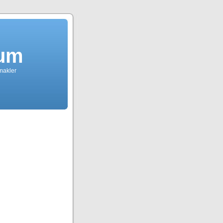
dum
tmakler