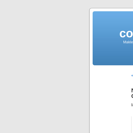
co
Makler
«