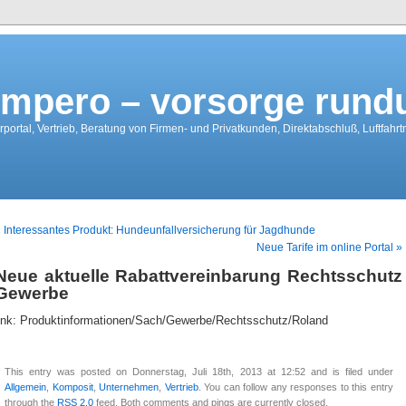
mpero – vorsorge run
portal, Vertrieb, Beratung von Firmen- und Privatkunden, Direktabschluß, Luftfahr
 Interessantes Produkt: Hundeunfallversicherung für Jagdhunde
Neue Tarife im online Portal »
Neue aktuelle Rabattvereinbarung Rechtsschutz
Gewerbe
link: Produktinformationen/Sach/Gewerbe/Rechtsschutz/Roland
This entry was posted on Donnerstag, Juli 18th, 2013 at 12:52 and is filed under
Allgemein
,
Komposit
,
Unternehmen
,
Vertrieb
. You can follow any responses to this entry
through the
RSS 2.0
feed. Both comments and pings are currently closed.