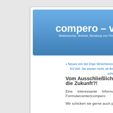
compero – 
Maklerportal, Vertrieb, Beratung von Fi
« Neues von der Ergo Versicherun
KV-Voll: Sie wissen nicht, ob
sch
Vom Ausschließlich
die Zukunft?!
Eine interessante Info
Formularcenter|compero
Wir schicken sie gerne auch p