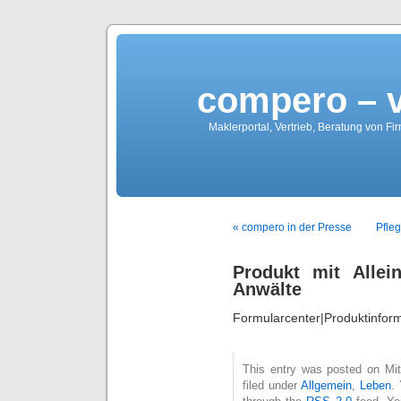
compero – 
Maklerportal, Vertrieb, Beratung von Fi
« compero in der Presse
Pfleg
Produkt mit Allei
Anwälte
Formularcenter|Produktinfor
This entry was posted on Mit
filed under
Allgemein
,
Leben
.