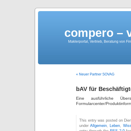
compero – 
Maklerportal, Vertrieb, Beratung von Fi
« Neuer Partner SOVAG
bAV für Beschäftig
Eine ausführliche Übers
Formularcenter/Produktinfor
This entry was posted on Dien
under
Allgemein
,
Leben
,
Wis
entry through the
RSS 2.0
fee