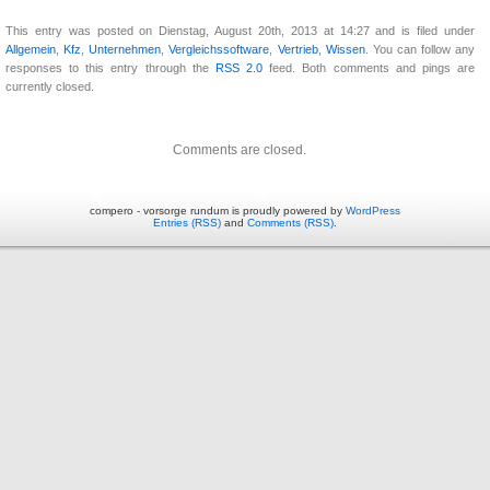
This entry was posted on Dienstag, August 20th, 2013 at 14:27 and is filed under
Allgemein
,
Kfz
,
Unternehmen
,
Vergleichssoftware
,
Vertrieb
,
Wissen
. You can follow any
responses to this entry through the
RSS 2.0
feed. Both comments and pings are
currently closed.
Comments are closed.
compero - vorsorge rundum is proudly powered by
WordPress
Entries (RSS)
and
Comments (RSS)
.