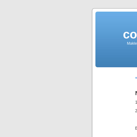
co
Makler
«
B