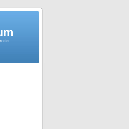
dum
tmakler