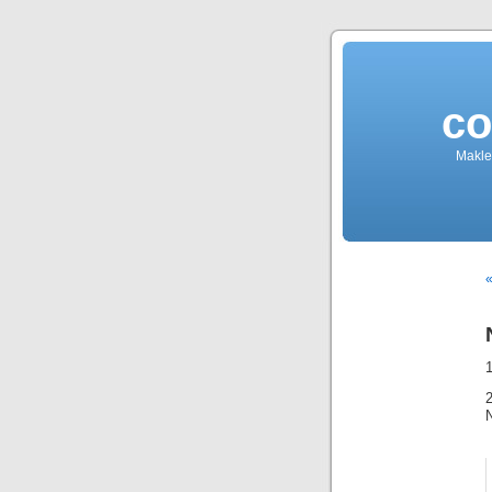
co
Makler
«
1
2
N