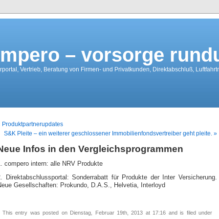
mpero – vorsorge run
portal, Vertrieb, Beratung von Firmen- und Privatkunden, Direktabschluß, Luftfahr
 Produktpartnerupdates
S&K Pleite – ein weiterer geschlossener Immobilienfondsvertreiber geht pleite. »
Neue Infos in den Vergleichsprogrammen
. compero intern: alle NRV Produkte
. Direktabschlussportal: Sonderrabatt für Produkte der Inter Versicherung.
eue Gesellschaften: Prokundo, D.A.S., Helvetia, Interloyd
This entry was posted on Dienstag, Februar 19th, 2013 at 17:16 and is filed under