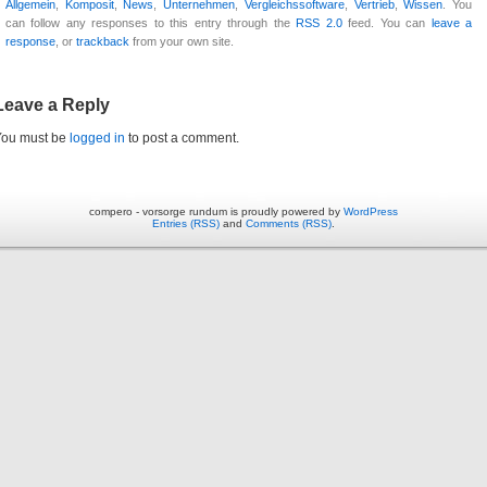
Allgemein
,
Komposit
,
News
,
Unternehmen
,
Vergleichssoftware
,
Vertrieb
,
Wissen
. You
can follow any responses to this entry through the
RSS 2.0
feed. You can
leave a
response
, or
trackback
from your own site.
Leave a Reply
You must be
logged in
to post a comment.
compero - vorsorge rundum is proudly powered by
WordPress
Entries (RSS)
and
Comments (RSS)
.