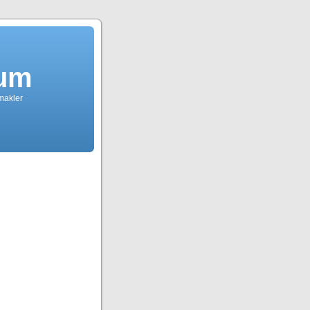
dum
tmakler