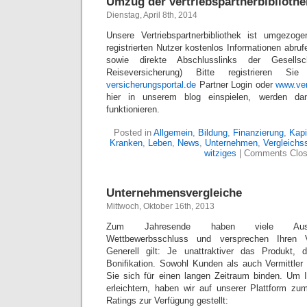
Umzug der vertriebspartnerbibliothe
Dienstag, April 8th, 2014
Unsere Vertriebspartnerbibliothek ist umgezog
registrierten Nutzer kostenlos Informationen abr
sowie direkte Abschlusslinks der Gesells
Reiseversicherung) Bitte registrieren S
versicherungsportal.de
Partner Login oder
www.ven
hier in unserem blog einspielen, werden dann
funktionieren.
Posted in
Allgemein
,
Bildung
,
Finanzierung
,
Kapi
Kranken
,
Leben
,
News
,
Unternehmen
,
Vergleichs
witziges
|
Comments Clo
Unternehmensvergleiche
Mittwoch, Oktober 16th, 2013
Zum Jahresende haben viele Ausschließ
Wettbewerbsschluss und versprechen Ihren V
Generell gilt: Je unattraktiver das Produkt,
Bonifikation. Sowohl Kunden als auch Vermittler 
Sie sich für einen langen Zeitraum binden. Um 
erleichtern, haben wir auf unserer Plattform zu
Ratings zur Verfügung gestellt: